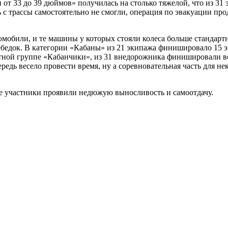
 от 33 до 39 дюймов» получилась на столько тяжелой, что из 31 
 с трассы самостоятельно не смогли, операция по эвакуации про
омобили, и те машины у которых стояли колеса больше стандарт
ебедок. В категории «Кабаны» из 21 экипажа финишировало 15 
етной группе «Кабанчики», из 31 внедорожника финишировали вс
дь весело провести время, ну а соревновательная часть для не
се участники проявили недюжую выносливость и самоотдачу.