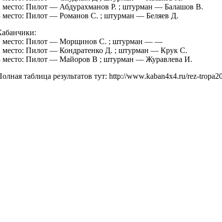
2 место: Пилот — Абдурахманов Р. ; штурман — Балашов В.
3 место: Пилот — Романов С. ; штурман — Беляев Д.
Кабанчики:
1 место: Пилот — Морщинов С. ; штурман — —
2 место: Пилот — Кондратенко Д. ; штурман — Крук С.
3 место: Пилот — Майоров В ; штурман — Журавлева И.
олная таблица результатов тут: http://www.kaban4x4.ru/rez-tropa2