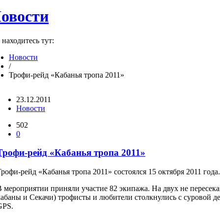
овости
находитесь тут:
Новости
/
Трофи-рейд «Кабанья тропа 2011»
23.12.2011
Новости
502
0
Трофи-рейд «Кабанья тропа 2011»
Трофи-рейд «Кабанья тропа 2011» состоялся 15 октября 2011 года.
В мероприятии приняли участие 82 экипажа. На двух не пересек
кабаны и Секачи) трофисты и любители столкнулись с суровой д
GPS.