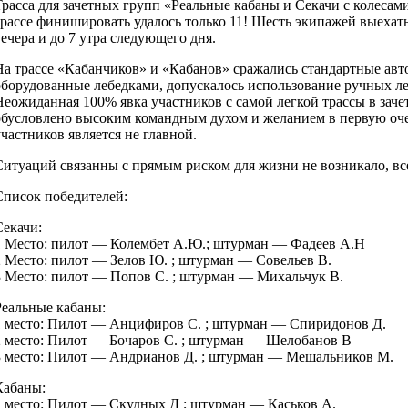
Трасса для зачетных групп «Реальные кабаны и Секачи с колесами
трассе финишировать удалось только 11! Шесть экипажей выехать
вечера и до 7 утра следующего дня.
На трассе «Кабанчиков» и «Кабанов» сражались стандартные авт
оборудованные лебедками, допускалось использование ручных л
Неожиданная 100% явка участников с самой легкой трассы в зач
обусловлено высоким командным духом и желанием в первую очере
участников является не главной.
Ситуаций связанны с прямым риском для жизни не возникало, в
Список победителей:
Секачи:
1 Место: пилот — Колембет А.Ю.; штурман — Фадеев А.Н
2 Место: пилот — Зелов Ю. ; штурман — Совельев В.
3 Место: пилот — Попов С. ; штурман — Михальчук В.
Реальные кабаны:
1 место: Пилот — Анцифиров С. ; штурман — Спиридонов Д.
2 место: Пилот — Бочаров С. ; штурман — Шелобанов В
3 место: Пилот — Андрианов Д. ; штурман — Мешальников М.
Кабаны:
1 место: Пилот — Скудных Д ; штурман — Каськов А.