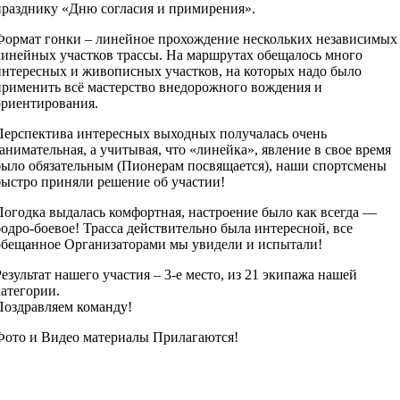
празднику «Дню согласия и примирения».
Формат гонки – линейное прохождение нескольких независимых
линейных участков трассы. На маршрутах обещалось много
интересных и живописных участков, на которых надо было
применить всё мастерство внедорожного вождения и
ориентирования.
Перспектива интересных выходных получалась очень
занимательная, а учитывая, что «линейка», явление в свое время
было обязательным (Пионерам посвящается), наши спортсмены
быстро приняли решение об участии!
Погодка выдалась комфортная, настроение было как всегда —
бодро-боевое! Трасса действительно была интересной, все
обещанное Организаторами мы увидели и испытали!
Результат нашего участия – 3-е место, из 21 экипажа нашей
категории.
Поздравляем команду!
Фото и Видео материалы Прилагаются!