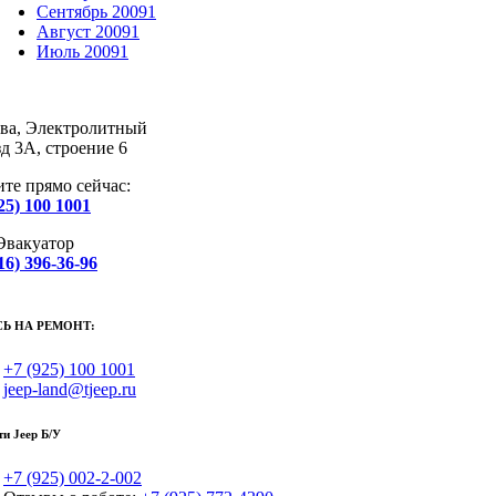
Сентябрь 2009
1
Август 2009
1
Июль 2009
1
ва, Электролитный
д 3А, строение 6
те прямо сейчас:
25) 100 1001
 Эвакуатор
16) 396-36-96
Ь НА РЕМОНТ:
+7 (925) 100 1001
jeep-land@tjeep.ru
ти Jeep Б/У
+7 (925) 002-2-002